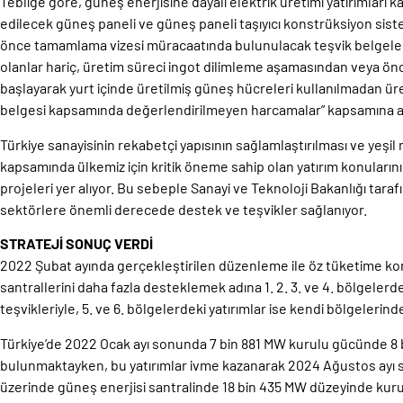
Tebliğe göre, güneş enerjisine dayalı elektrik üretimi yatırımları
edilecek güneş paneli ve güneş paneli taşıyıcı konstrüksiyon sist
önce tamamlama vizesi müracaatında bulunulacak teşvik belgeleri
olanlar hariç, üretim süreci ingot dilimleme aşamasından veya ö
başlayarak yurt içinde üretilmiş güneş hücreleri kullanılmadan üre
belgesi kapsamında değerlendirilmeyen harcamalar” kapsamına al
Türkiye sanayisinin rekabetçi yapısının sağlamlaştırılması ve yeş
kapsamında ülkemiz için kritik öneme sahip olan yatırım konularını
projeleri yer alıyor. Bu sebeple Sanayi ve Teknoloji Bakanlığı taraf
sektörlere önemli derecede destek ve teşvikler sağlanıyor.
STRATEJİ SONUÇ VERDİ
2022 Şubat ayında gerçekleştirilen düzenleme ile öz tüketime kon
santrallerini daha fazla desteklemek adına 1. 2. 3. ve 4. bölgelerde
teşvikleriyle, 5. ve 6. bölgelerdeki yatırımlar ise kendi bölgelerin
Türkiye’de 2022 Ocak ayı sonunda 7 bin 881 MW kurulu gücünde 8 b
bulunmaktayken, bu yatırımlar ivme kazanarak 2024 Ağustos ayı so
üzerinde güneş enerjisi santralinde 18 bin 435 MW düzeyinde kuru