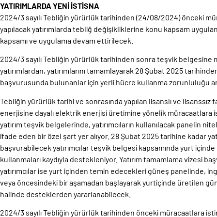
YATIRIMLARDA YENİ İSTİSNA
2024/3 sayılı Tebliğin yürürlük tarihinden (24/08/2024) önceki m
yapılacak yatırımlarda tebliğ değişikliklerine konu kapsam uygul
kapsamı ve uygulama devam ettirilecek.
2024/3 sayılı Tebliğin yürürlük tarihinden sonra teşvik belgesin
yatırımlardan, yatırımlarını tamamlayarak 28 Şubat 2025 tarihind
başvurusunda bulunanlar için yerli hücre kullanma zorunluluğu 
Tebliğin yürürlük tarihi ve sonrasında yapılan lisanslı ve lisanssı
enerjisine dayalı elektrik enerjisi üretimine yönelik müracaatlar
yatırım teşvik belgelerinde, yatırımcıların kullanılacak panelin nitel
ifade eden bir özel şart yer alıyor. 28 Şubat 2025 tarihine kadar 
başvurabilecek yatırımcılar teşvik belgesi kapsamında yurt içinde
kullanmaları kaydıyla destekleniyor. Yatırım tamamlama vizesi 
yatırımcılar ise yurt içinden temin edecekleri güneş panelinde, 
veya öncesindeki bir aşamadan başlayarak yurtiçinde üretilen gün
halinde desteklerden yararlanabilecek.
2024/3 sayılı Tebliğin yürürlük tarihinden önceki müracaatlara i