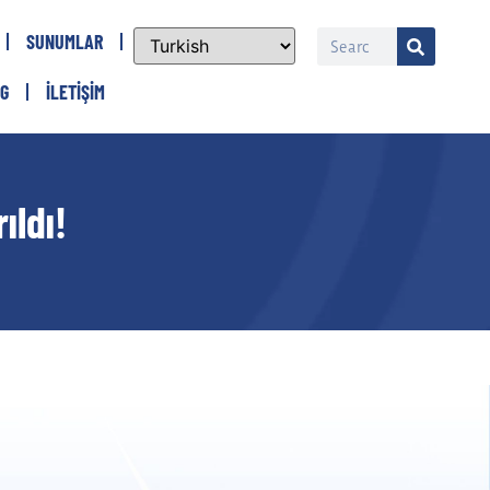
SUNUMLAR
G
İLETIŞIM
ıldı!