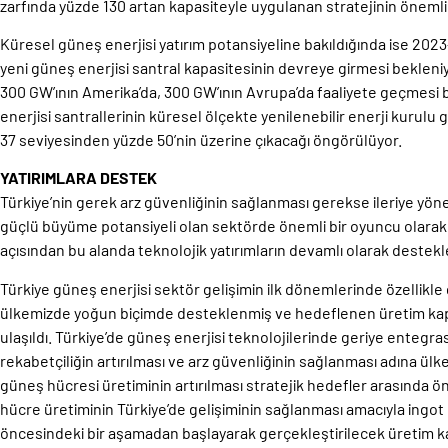
zarfında yüzde 130 artan kapasiteyle uygulanan stratejinin önemli 
Küresel güneş enerjisi yatırım potansiyeline bakıldığında ise 20
yeni güneş enerjisi santral kapasitesinin devreye girmesi bekleniy
300 GW’ının Amerika’da, 300 GW’ının Avrupa’da faaliyete geçmesi
enerjisi santrallerinin küresel ölçekte yenilenebilir enerji kurulu 
37
seviyesinden yüzde 50’nin üzerine çıkacağı öngörülüyor.
YATIRIMLARA DESTEK
Türkiye’nin gerek arz güvenliğinin sağlanması gerekse ileriye yöne
güçlü büyüme potansiyeli olan sektörde önemli bir oyuncu olara
açısından bu alanda teknolojik yatırımların devamlı olarak deste
Türkiye güneş enerjisi sektör gelişimin ilk dönemlerinde özellikle
ülkemizde yoğun biçimde desteklenmiş ve hedeflenen üretim kapa
ulaşıldı. Türkiye’de güneş enerjisi teknolojilerinde geriye enteg
rekabetçiliğin artırılması ve arz güvenliğinin sağlanması adına ül
güneş hücresi üretiminin artırılması stratejik hedefler arasında ö
hücre üretiminin Türkiye’de gelişiminin sağlanması amacıyla ingo
öncesindeki bir aşamadan başlayarak gerçekleştirilecek üretim 