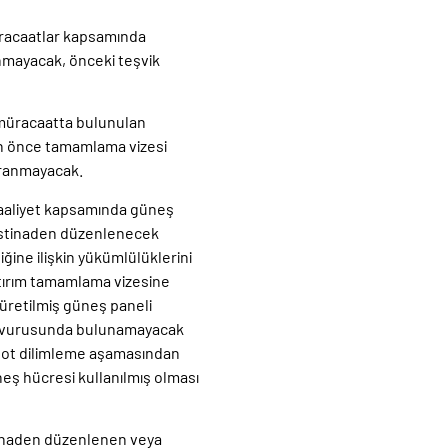
üracaatlar kapsamında
anmayacak, önceki teşvik
e müracaatta bulunulan
en önce tamamlama vizesi
aranmayacak.
z faaliyet kapsamında güneş
a istinaden düzenlenecek
iğine ilişkin yükümlülüklerini
yatırım tamamlama vizesine
 üretilmiş güneş paneli
başvurusunda bulunamayacak
ingot dilimleme aşamasından
eş hücresi kullanılmış olması
stinaden düzenlenen veya