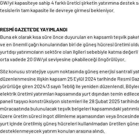
GW/yıl kapasiteye sahip 4 farklı üretici şirketin yatırımına destek
tesislerin tam kapasite ile devreye girmesi bekleniyor.
RESMİ GAZETE’DE YAYIMLANDI
Buna ek olarak kısa süre önce duyurulan en kapsamlı teşvik paketi
ve en önemli çağrı konularından biri de güneş hücresi üretimi old
yurtdışı yatırımcıların sektöre olan ilgileri sebebiyle katma değerl
orta vadede 20 GW/yıl seviyesine çıkabileceği öngörülüyor.
Söz konusu stratejiye uyum noktasında güneş enerjisi santrali yat
düzenlenmesine ilişkin kapsam 25 Eylül 2024 tarihinde Resmi Ga
yürürlüğe giren 2024/3 sayılı Tebliğ ile yeniden düzenlendi. Böyle
elektrik üretimi yatırımları kapsamında yurt dışından temin edile
paneli taşıyıcı konstrüksiyon sistemleri ile 28 Şubat 2025 tarihi
müracaatında bulunulacak teşvik belgeleri kapsamındaki yatırımlar
üzere üretim süreci ingot dilimleme aşamasından veya öncesinde
yurt içinde üretilmiş güneş hücreleri kullanılmadan üretilen güneş
desteklenmeyecek yatırım konuları arasına alındı.