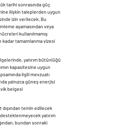
ük tarihi sonrasında güç
mine ilişkin taleplerden uygun
sinde izin verilecek. Bu
dilimleme aşamasından veya
hücreleri kullanılmamış
ine kadar tamamlanma vizesi
elgelerinde, yatırım bütünlüğü
ırımın kapasitesine uygun
apsamında ilgili mevzuatı
nda yalnızca güneş enerjisi
şvik belgesi
rt dışından temin edilecek
in desteklenmeyecek yatırım
ığından, bundan sonraki