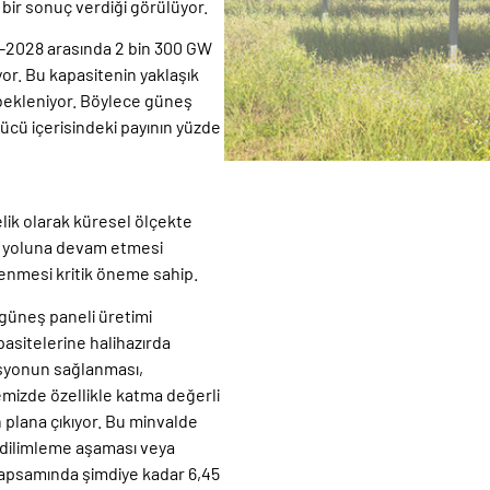
bir sonuç verdiği görülüyor.
23-2028 arasında 2 bin 300 GW
or. Bu kapasitenin yaklaşık
 bekleniyor. Böylece güneş
gücü içerisindeki payının yüzde
lik olarak küresel ölçekte
k yoluna devam etmesi
klenmesi kritik öneme sahip.
 güneş paneli üretimi
sitelerine halihazırda
rasyonun sağlanması,
kemizde özellikle katma değerli
n plana çıkıyor. Bu minvalde
t dilimleme aşaması veya
kapsamında şimdiye kadar 6,45