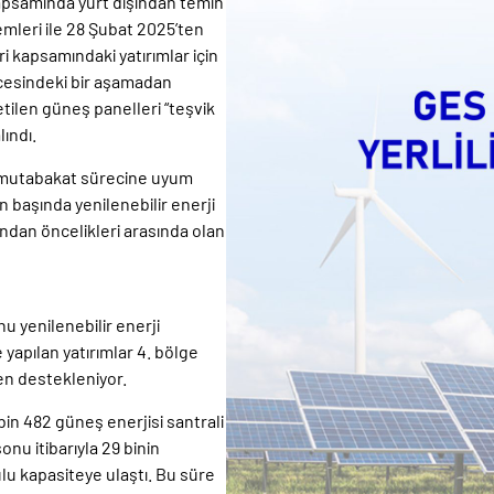
 kapsamında yurt dışından temin
emleri ile 28 Şubat 2025’ten
 kapsamındaki yatırımlar için
ncesindeki bir aşamadan
tilen güneş panelleri “teşvik
ındı.
il mutabakat sürecine uyum
n başında yenilenebilir enerji
ından öncelikleri arasında olan
u yenilenebilir enerji
 yapılan yatırımlar 4. bölge
den destekleniyor.
in 482 güneş enerjisi santrali
nu itibarıyla 29 binin
lu kapasiteye ulaştı. Bu süre