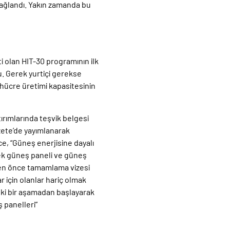
 sağlandı. Yakın zamanda bu
 olan HIT-30 programının ilk
u. Gerek yurtiçi gerekse
i hücre üretimi kapasitesinin
ırımlarında teşvik belgesi
zete’de yayımlanarak
ce, “Güneş enerjisine dayalı
cek güneş paneli ve güneş
nden önce tamamlama vizesi
 için olanlar hariç olmak
ki bir aşamadan başlayarak
 panelleri”