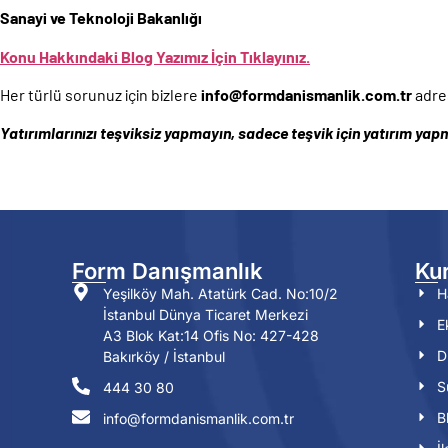
Sanayi ve Teknoloji Bakanlığı
Konu Hakkındaki Blog Yazımız İçin Tıklayınız.
Her türlü sorunuz için bizlere
info@
formdanismanlik.com.tr
adres
Yatırımlarınızı teşviksiz yapmayın, sadece teşvik için yatırım yap
Form Danışmanlık
Ku
Yeşilköy Mah. Atatürk Cad. No:10/2
H
İstanbul Dünya Ticaret Merkezi
E
A3 Blok Kat:14 Ofis No: 427-428
D
Bakırköy / İstanbul
S
444 30 80
B
info@formdanismanlik.com.tr