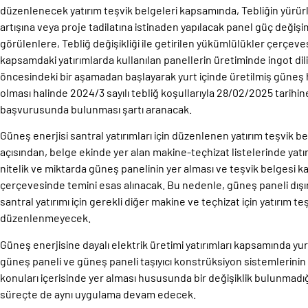
düzenlenecek yatırım teşvik belgeleri kapsamında, Tebliğin yürürl
artışına veya proje tadilatına istinaden yapılacak panel güç değişi
görülenlere, Tebliğ değişikliği ile getirilen yükümlülükler çerçeve
kapsamdaki yatırımlarda kullanılan panellerin üretiminde ingot 
öncesindeki bir aşamadan başlayarak yurt içinde üretilmiş güneş 
olması halinde 2024/3 sayılı tebliğ koşullarıyla 28/02/2025 tarih
başvurusunda bulunması şartı aranacak.
Güneş enerjisi santral yatırımları için düzenlenen yatırım teşvik b
açısından, belge ekinde yer alan makine-teçhizat listelerinde yat
nitelik ve miktarda güneş panelinin yer alması ve teşvik belgesi k
çerçevesinde temini esas alınacak. Bu nedenle, güneş paneli dışı
santral yatırımı için gerekli diğer makine ve teçhizat için yatırım te
düzenlenmeyecek.
Güneş enerjisine dayalı elektrik üretimi yatırımları kapsamında yu
güneş paneli ve güneş paneli taşıyıcı konstrüksiyon sistemlerin
konuları içerisinde yer alması hususunda bir değişiklik bulunmad
süreçte de aynı uygulama devam edecek.