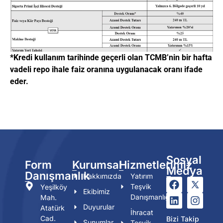
*Kredi kullanım tarihinde geçerli olan TCMB’nin bir hafta
vadeli repo ihale faiz oranına uygulanacak oranı ifade
eder.
Sosyal
Form
Kurumsal
Hizmetlerimiz
Medya
Danışmanlık
Hakkımızda
Yatırım
Teşvik
Yeşilköy
Ekibimiz
Danışmanlığı
Mah.
Duyurular
Atatürk
İhracat
Cad.
Bizi Takip
Sunumlar
Teşvik