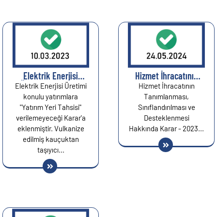
Elektrik Enerjisi
Hizmet İhracatının
Üretimine Yönelik
Tanımlanması,
Elektrik Enerjisi Üretimi
Hizmet İhracatının
Yatırımların Destek
Sınıflandırılması ve
konulu yatırımlara
Tanımlanması,
Unsurlarında
Desteklenmesi
"Yatırım Yeri Tahsisi"
Sınıflandırılması ve
Değişiklik Kararı...
Hakkında Karar...
verilemeyeceği Karar'a
Desteklenmesi
eklenmiştir. Vulkanize
Hakkında Karar - 2023...
edilmiş kauçuktan
taşıyıcı...