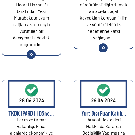
Şirketlere Yeşil
Ticaret Bakanlığı
sürdürülebilirliği artırmak
Mutabakat Desteği...
tarafından Yeşil
amacıyla doğal
Mutabakata uyum
kaynakları koruyan, iklim
sağlamak amacıyla
ve sürdürülebilirlik
yürütülen bir
hedeflerine katkı
danışmanlık destek
sağlayan...
programıdır....
TKDK IPARD III Dönemi
Yurt Dışı Fuar Katılım
2. Başvuru Çağrısını
Sayısında
Tarım ve Orman
İhracat Destekleri
Yayınladı: Başvuru
Değişiklilik...
Bakanlığı, kırsal
Hakkında Kararda
Süresi Uzatıldı!...
alanlarda ekonomik ve
Değişiklilk Yapılmasına