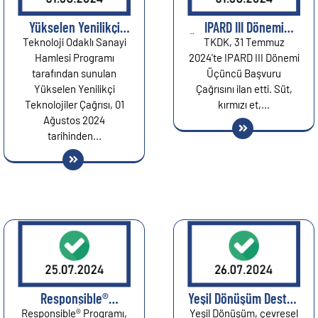
Yükselen Yenilikçi
IPARD III Dönemi
Teknolojiler Çağrısı:
Üçüncü Başvuru Çağrı
Teknoloji Odaklı Sanayi
TKDK, 31 Temmuz
Teknoloji Odaklı
İlanı: Süt, Et ve
Hamlesi Programı
2024'te IPARD III Dönemi
Sanayi Hamlesi
Kanatlı Eti Üreten
tarafından sunulan
Üçüncü Başvuru
Programı ile Geleceğe
İşletmelere %75’e
Yükselen Yenilikçi
Çağrısını ilan etti. Süt,
Yatırım Yapın!...
Varan Hibe Desteği...
Teknolojiler Çağrısı, 01
kırmızı et,...
Ağustos 2024
tarihinden...
Responsible®️
Yeşil Dönüşüm Destek
Programı: İhracatçı
Programı...
Responsible®️ Programı,
Yeşil Dönüşüm, çevresel