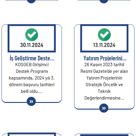
İş Geliştirme Desteği
Yatırım Projelerinin
2024 Yılı 3. Dönem
Stratejik Öncelik ve
KOSGEB Girişimci
26 Kasım 2023 tarihli
Başvuru Tarihleri Belli
Teknik
Destek Programı
Resmi Gazete'de yer alan
Oldu...
Değerlendirmesine
kapsamında, 2024 yılı 3.
Yatırım Projelerinin
Dair Düzenleme
dönem başvuru tarihleri
Stratejik Öncelik ve
Yapıldı...
belli oldu....
Teknik
Değerlendirmesine...