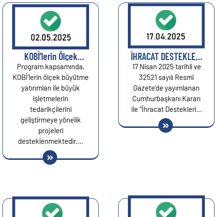
KOBİ’lerin Ölçek
İHRACAT DESTEKLERİ
Büyütme
HAKKINDA ÖNEMLİ
Program kapsamında,
17 Nisan 2025 tarihli ve
Yatırımlarına Geri
DUYURU...
KOBİ’lerin ölçek büyütme
32521 sayılı Resmî
Ödemesiz Destek:...
yatırımları ile büyük
Gazete’de yayımlanan
işletmelerin
Cumhurbaşkanı Kararı
tedarikçilerini
ile “İhracat Destekleri...
geliştirmeye yönelik
projeleri
desteklenmektedir....