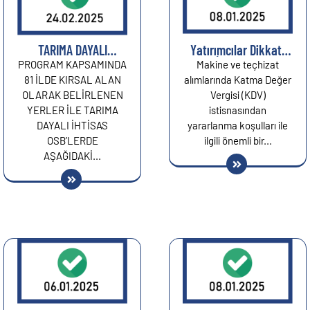
TARIMA DAYALI
Yatırımcılar Dikkat:
YATIRIMLARDA %50
KDV İstisnasından
PROGRAM KAPSAMINDA
Makine ve teçhizat
HİBE DESTEĞİ...
Yararlanmanın Yeni
81 İLDE KIRSAL ALAN
alımlarında Katma Değer
Yolu...
OLARAK BELİRLENEN
Vergisi (KDV)
YERLER İLE TARIMA
istisnasından
DAYALI İHTİSAS
yararlanma koşulları ile
OSB’LERDE
ilgili önemli bir...
AŞAĞIDAKİ...