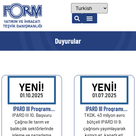
Duyurular
IPARD III Programı
IPARD III Programı
kapsamında 10.
kapsamında 9.
IPARD III 10. Başvuru
TKDK, 43 milyon avro
başvuru çağrı ilanı
başvuru çağrı ilanı
Çağrısı ile tarım ve
bütçeli IPARD III 9.
yayımlandı....
yayımlandı...
balıkçılık sektörlerinde
çağrısını yayımlayarak
işleme ve pazarlama
kırmızı et, kanatlı eti,