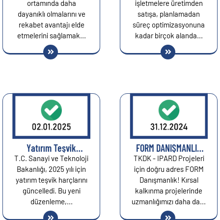
Verimliliği Artırın...
ortamında daha
işletmelere üretimden
dayanıklı olmalarını ve
satışa, planlamadan
rekabet avantajı elde
süreç optimizasyonuna
etmelerini sağlamak...
kadar birçok alanda...
Yatırım Teşvik
FORM DANIŞMANLIK
Harçları 2025: Güncel
TSE HYB K 307
T.C. Sanayi ve Teknoloji
TKDK - IPARD Projeleri
Bilgiler ve Yeni
BELGESİ ALDI...
Bakanlığı, 2025 yılı için
için doğru adres FORM
Düzenlemeler...
yatırım teşvik harçlarını
Danışmanlık! Kırsal
güncelledi. Bu yeni
kalkınma projelerinde
düzenleme,...
uzmanlığımızı daha da...