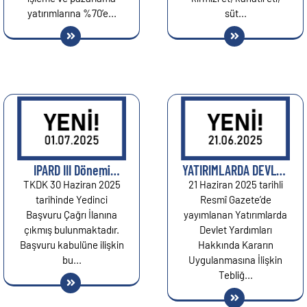
yatırımlarına %70’e...
süt...
IPARD III Dönemi
YATIRIMLARDA DEVLET
7.Başvuru Çağrı İlanı:
YARDIMLARI HAKKINDA
TKDK 30 Haziran 2025
21 Haziran 2025 tarihli
Çiftlik Faaliyetlerinin
KARARIN
tarihinde Yedinci
Resmî Gazete’de
Çeşitlendirilmesi ve İş
UYGULANMASINA
Başvuru Çağrı İlanına
yayımlanan Yatırımlarda
Geliştirme %70’e
İLİŞKİN TEBLİĞ...
çıkmış bulunmaktadır.
Devlet Yardımları
Varan Hibe Desteği...
Başvuru kabulüne ilişkin
Hakkında Kararın
bu...
Uygulanmasına İlişkin
Tebliğ...