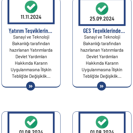
Yatırım Teşviklerinde
GES Teşviklerinde
Önemli Değişiklikler:
Yerlilik Oranı
Sanayi ve Teknoloji
Sanayi ve Teknoloji
11 Kasım 2024 Tarihli
Artırıldı!...
Bakanlığı tarafından
Bakanlığı tarafından
Karar...
hazırlanan Yatırımlarda
hazırlanan Yatırımlarda
Devlet Yardımları
Devlet Yardımları
Hakkında Kararın
Hakkında Kararın
Uygulanmasına İlişkin
Uygulanmasına İlişkin
Tebliğ'de Değişiklik...
Tebliğ'de Değişiklik...