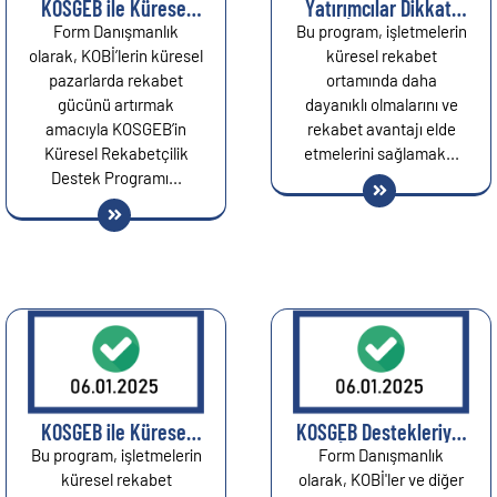
KOSGEB ile Küresel
Yatırımcılar Dikkat:
Pazarda Güçlü
KDV İstisnasından
Form Danışmanlık
Bu program, işletmelerin
Adımlar Atın...
Yararlanmanın Yeni
olarak, KOBİ’lerin küresel
küresel rekabet
Yolu...
pazarlarda rekabet
ortamında daha
gücünü artırmak
dayanıklı olmalarını ve
amacıyla KOSGEB’in
rekabet avantajı elde
Küresel Rekabetçilik
etmelerini sağlamak...
Destek Programı...
KOSGEB ile Küresel
KOSGEB Destekleriyle
Pazarda Güçlü
İşletmenizi
Bu program, işletmelerin
Form Danışmanlık
Adımlar Atın...
Güçlendirin ve
küresel rekabet
olarak, KOBİ'ler ve diğer