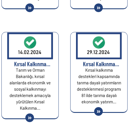
duyurdu!...
Kırsal Kalkınma
Kırsal Kalkınma
Yatırımlarını
Yatırımlarının
Tarım ve Orman
Kırsal kalkınma
Destekleme Programı
Desteklenmesi
Bakanlığı, kırsal
destekleri kapsamında
(KKYDP): Başvuru
Programı...
alanlarda ekonomik ve
tarıma dayalı yatırımların
Süresi Uzatıldı!...
sosyal kalkınmayı
desteklenmesi programı
desteklemek amacıyla
81 ilde tarıma dayalı
yürütülen Kırsal
ekonomik yatırım...
Kalkınma...