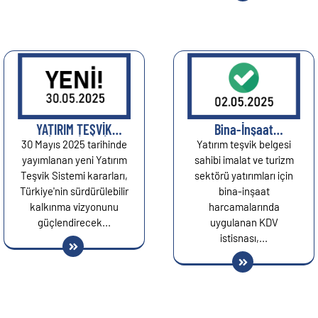
YATIRIM TEŞVİK
Bina-İnşaat
SİSTEMİ YENİ
Harcamalarına KDV
30 Mayıs 2025 tarihinde
Yatırım teşvik belgesi
KARARLAR ÖZET,30
İstisnası 2028’e
yayımlanan yeni Yatırım
sahibi imalat ve turizm
Mayıs 2025 Cuma...
Kadar Uzatıldı...
Teşvik Sistemi kararları,
sektörü yatırımları için
Türkiye'nin sürdürülebilir
bina-inşaat
kalkınma vizyonunu
harcamalarında
güçlendirecek...
uygulanan KDV
istisnası,...