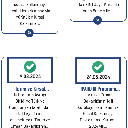
sosyal kalkınmayı
Dair 8191 Sayılı Karar ile
desteklemek amacıyla
daha önce 5 ile...
yürütülen Kırsal
Kalkınma...
Tarım ve Kırsal
IPARD III Programı
Kalkınmayı
2024 Yılı Çağrı
Bu Program Avrupa
Tarım ve Orman
Destekleme Kurumu
Takvimi Yayımlandı...
Birliği ve Türkiye
Bakanlığının ilgili
(TKDK), IPARD
Cumhuriyeti tarafından
kuruluşu olan Tarım ve
programının 81 İlde
ortaklaşa finanse
Kırsal Kalkınmayı
uygulanmaya
edilmektedir. Tarım ve
Destekleme Kurumu
başladığını
Orman Bakanlığı’nın...
2024 yılı...