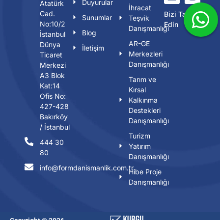
Duyurular
Atatürk
İhracat
Cad.
Bizi Takip
Sunumlar
Teşvik
No:10/2
Edin
Danışmanlığı
Blog
İstanbul
AR-GE
Dünya
İletişim
Merkezleri
Ticaret
Danışmanlığı
Merkezi
A3 Blok
Tarım ve
Kat:14
Kırsal
Ofis No:
Kalkınma
427-428
Destekleri
Bakırköy
Danışmanlığı
/ İstanbul
Turizm
444 30
Yatırım
80
Danışmanlığı
info@formdanismanlik.com.tr
Hibe Proje
Danışmanlığı