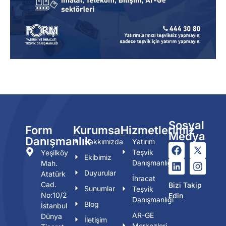
Sosyal
Form
Kurumsal
Hizmetlerimiz
Medya
Danışmanlık
Hakkımızda
Yatırım
Teşvik
Yeşilköy
Ekibimiz
Danışmanlığı
Mah.
Duyurular
Atatürk
İhracat
Cad.
Bizi Takip
Sunumlar
Teşvik
No:10/2
Edin
Danışmanlığı
Blog
İstanbul
AR-GE
Dünya
İletişim
Merkezleri