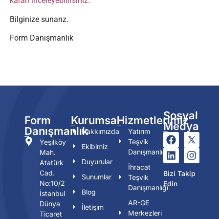
kararı inceleyebilirsiniz.
Bilginize sunarız.
Form Danışmanlık
Sosyal
Form
Kurumsal
Hizmetlerimiz
Medya
Danışmanlık
Hakkımızda
Yatırım
Teşvik
Yeşilköy
Ekibimiz
Danışmanlığı
Mah.
Duyurular
Atatürk
İhracat
Cad.
Bizi Takip
Sunumlar
Teşvik
No:10/2
Edin
Danışmanlığı
Blog
İstanbul
AR-GE
Dünya
İletişim
Merkezleri
Ticaret