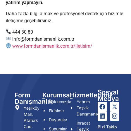
yatırım yapmayın.
Daha fazla bilgi almak ve profesyonel destek için bizimle
iletişime geçebilirsiniz.
444 30 80
info@formdanismanlik.com.tr
www.formdanismanlik.com.tr/iletisim/
Sosyal
Form
Kurumsal
Hizmetlerimiz
Medya
Danışmanlık
Hakkımızda
Yatırım
Teşvik
Yeşilköy
Ekibimiz
Danışmanlığı
Mah.
Duyurular
Atatürk
İhracat
Cad.
Bizi Takip
Sunumlar
Teşvik