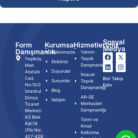
Sosyal
Form
Kurumsal
Hizmetlerimiz
Medya
Danışmanlık
Hakkımızda
Yatırım
Teşvik
Yeşilköy
Ekibimiz
Danışmanlığı
Mah.
Duyurular
Atatürk
İhracat
Cad.
Bizi Takip
Sunumlar
Teşvik
No:10/2
Edin
Danışmanlığı
Blog
İstanbul
AR-GE
Dünya
İletişim
Merkezleri
Ticaret
Danışmanlığı
Merkezi
A3 Blok
Tarım ve
Kat:14
Kırsal
Ofis No:
Kalkınma
427-428