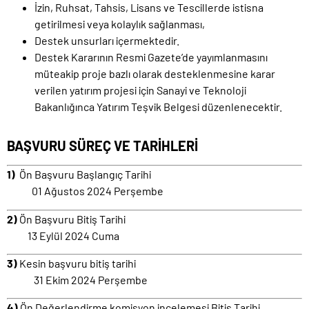
İzin, Ruhsat, Tahsis, Lisans ve Tescillerde istisna
getirilmesi veya kolaylık sağlanması,
Destek unsurları içermektedir.
Destek Kararının Resmi Gazete’de yayımlanmasını
müteakip proje bazlı olarak desteklenmesine karar
verilen yatırım projesi için Sanayi ve Teknoloji
Bakanlığınca Yatırım Teşvik Belgesi düzenlenecektir.
BAŞVURU SÜREÇ VE TARİHLERİ
1)
Ön Başvuru Başlangıç Tarihi
01 Ağustos 2024 Perşembe
2)
Ön Başvuru Bitiş Tarihi
13 Eylül 2024 Cuma
3)
Kesin başvuru bitiş tarihi
31 Ekim 2024 Perşembe
4)
Ön Değerlendirme komisyon incelemesi Bitiş Tarihi