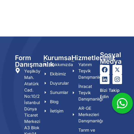
Sosyal
Form
Kurumsal
Hizmetlerimiz
Medya
Danışmanlık
Hakkımızda
Yatırım
Teşvik
Yeşilköy
Ekibimiz
Danışmanlığı
Mah.
Duyurular
Atatürk
İhracat
Cad.
Bizi Takip
Sunumlar
Teşvik
No:10/2
Edin
Danışmanlığı
Blog
İstanbul
AR-GE
Dünya
İletişim
Merkezleri
Ticaret
Danışmanlığı
Merkezi
A3 Blok
Tarım ve
Kat:14